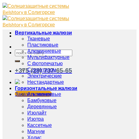
Вертикальные жалюзи
Тканевые
Пластиковые
Алюминиевые
Мультифактурные
С фотопечатью
С логотипом
+375 (29) 737-65-65
Электрические
Нестандартные
Горизонтальные жалюзи
Заказать звонок
Алюминиевые
Бамбуковые
Деревянные
Изолайт
Изотра
Кассетные
Магнум
Холис