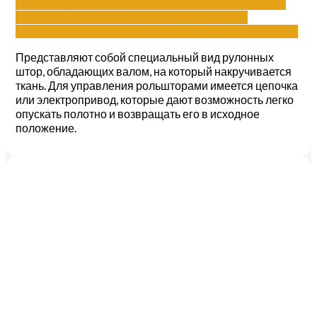
Рольшторы:
Классические
День-ночь
мини (эконом)
кассетного типа (премиум)
С фотопечатью
С
логотипом
блэкаут
Без сверления
С электроприводом
Представляют собой специальный вид рулонных
штор, обладающих валом, на который накручивается
ткань. Для управления рольшторами имеется цепочка
или электропривод, которые дают возможность легко
опускать полотно и возвращать его в исходное
положение.