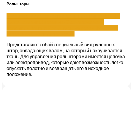
Рольшторы
Рольшторы:
Классические
День-ночь
мини (эконом)
кассетного типа (премиум)
С фотопечатью
С
логотипом
блэкаут
Рольшторы на проем (MGS)
Без
сверления
С электроприводом
Представляют собой специальный вид рулонных
штор, обладающих валом, на который накручивается
ткань. Для управления рольшторами имеется цепочка
или электропривод, которые дают возможность легко
опускать полотно и возвращать его в исходное
положение.