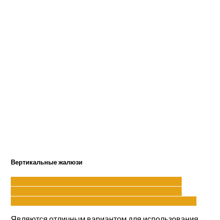
Вертикальные жалюзи
Вертикальные жалюзи:
Тканевые
пластиковые
Алюминиевые
Мулитифактурные
фотожалюзи
жалюзи с логотипом
электрические
нестандартные
Являются отличным вариантом для использования