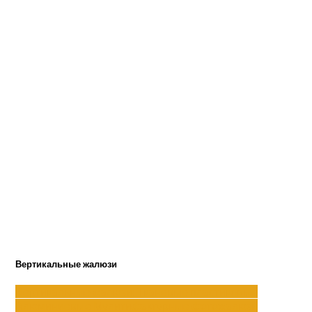
Вертикальные жалюзи
Вертикальные жалюзи:
Тканевые
пластиковые
Алюминиевые
Мулитифактурные
фотожалюзи